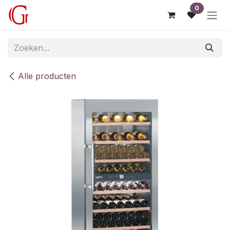
Overslaan naar inhoud
0
Alle producten