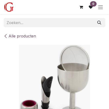
Overslaan naar inhoud
0
Alle producten