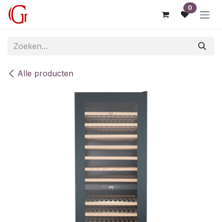
Overslaan naar inhoud
0
Alle producten