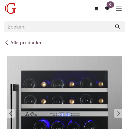
Overslaan naar inhoud
0
Alle producten