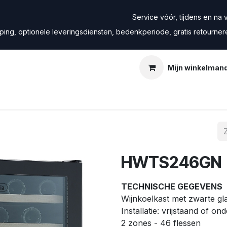
Service vóór, tijdens en na ve
ping, optionele leveringsdiensten, bedenkperiode, gratis retourne
Mijn winkelman
HWTS246GN
TECHNISCHE GEGEVENS
Wijnkoelkast met zwarte gl
Installatie: vrijstaand of o
2 zones - 46 flessen