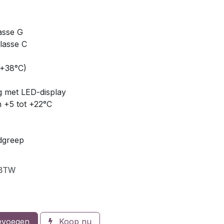
asse G
lasse C
/+38°C)
g met LED-display
 +5 tot +22°C
ndgreep
 BTW
evoegen
Koop nu