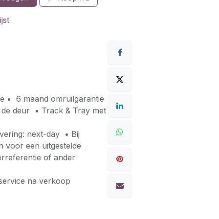
jst
ie • 6 maand omruilgarantie
er de deur • Track & Tray met
ering: next-day • Bij
en voor een uitgestelde
rreferentie of ander
service na verkoop