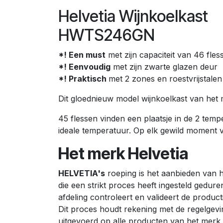
Helvetia Wijnkoelkast
HWTS246GN
*! Een must
met zijn capaciteit van 46 fles
*! Eenvoudig
met zijn zwarte glazen deur
*! Praktisch
met 2 zones en roestvrijstale
Dit gloednieuw model wijnkoelkast van het
45 flessen vinden een plaatsje in de 2 temp
ideale temperatuur. Op elk gewild moment v
Het merk Helvetia
H
ELVETIA's
roeping is het aanbieden van 
die een strikt proces heeft ingesteld gedure
afdeling controleert en valideert de produ
Dit proces houdt rekening met de regelgevi
uitgevoerd op alle producten van het merk