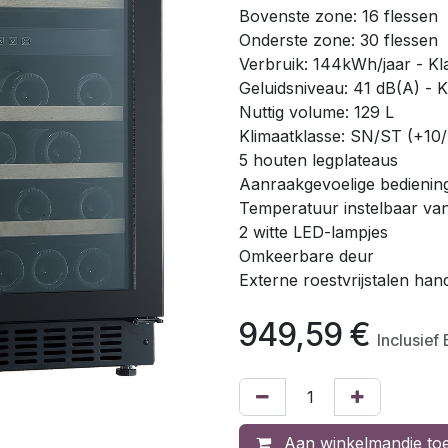
Bovenste zone: 16 flessen
Onderste zone: 30 flessen
Verbruik: 144kWh/jaar - Kl
Geluidsniveau: 41 dB(A) - K
Nuttig volume: 129 L
Klimaatklasse: SN/ST (+10
5 houten legplateaus
Aanraakgevoelige bedienin
Temperatuur instelbaar van
2 witte LED-lampjes
Omkeerbare deur
Externe roestvrijstalen ha
949,59
€
Inclusief
Aan winkelmandje to