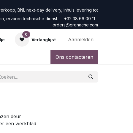
rkoop, BNL next-day delivery, inhuis levering tot
ren, ervaren technische dienst. +32 38 66 00 11 -
orders@grenache.com
0
Aanmelden
dje
Verlanglijst
Ons contacteren
azen deur
nder een werkblad