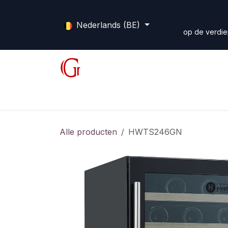
Overslaan naar inhoud
Nederlands (BE)
op de verdie
Shop
Diensten
Forum
Home
Alle producten
HWTS246GN