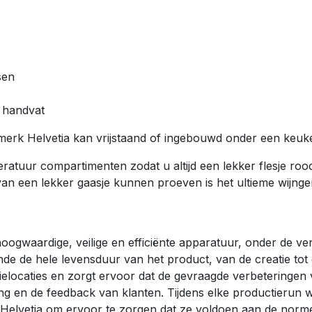
sen
n handvat
 merk Helvetia kan vrijstaand of ingebouwd onder een keuk
eratuur compartimenten zodat u altijd een lekker flesje roo
an een lekker gaasje kunnen proeven is het ultieme wijnge
hoogwaardige, veilige en efficiënte apparatuur, onder de
nde de hele levensduur van het product, van de creatie tot d
ctielocaties en zorgt ervoor dat de gevraagde verbeteringe
ng en de feedback van klanten. Tijdens elke productierun w
 Helvetia om ervoor te zorgen dat ze voldoen aan de norm