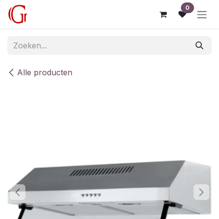
Overslaan naar inhoud
0
Alle producten