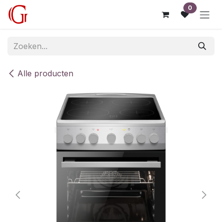
Overslaan naar inhoud
0
Alle producten