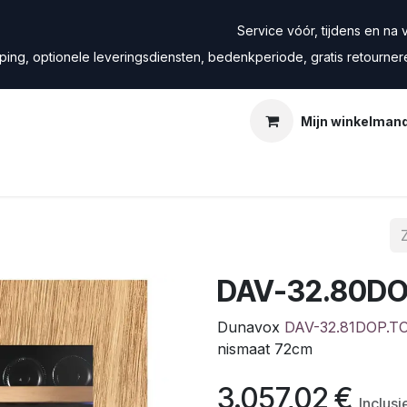
Service vóór, tijdens en na ve
ping, optionele leveringsdiensten, bedenkperiode, gratis retourne
Mijn winkelman
DAV-32.80DO
Dunavox
DAV-32.81DOP.T
nismaat 72cm
3.057,02
€
Inclus