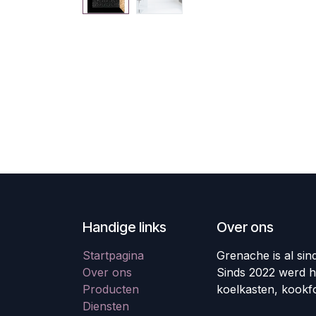
Handige links
Over ons
Startpagina
Grenache is al sin
Over ons
Sinds 2022 werd h
Producten
koelkasten, kookf
Diensten