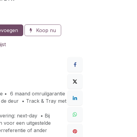
evoegen
Koop nu
jst
ie • 6 maand omruilgarantie
er de deur • Track & Tray met
ering: next-day • Bij
en voor een uitgestelde
rreferentie of ander