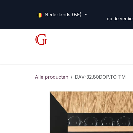
Overslaan naar inhoud
Nederlands (BE)
op de verdie
Shop
Diensten
Forum
Home
Alle producten
DAV-32.80DOP.TO TM