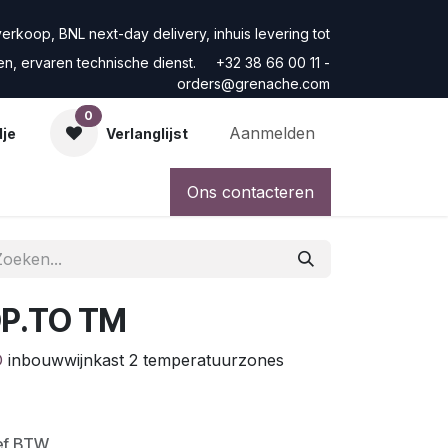
rkoop, BNL next-day delivery, inhuis levering tot
ren, ervaren technische dienst. +32 38 66 00 11 -
orders@grenache.com
0
Aanmelden
dje
Verlanglijst
Ons contacteren
P.TO TM
O
inbouwwijnkast 2 temperatuurzones
ief BTW