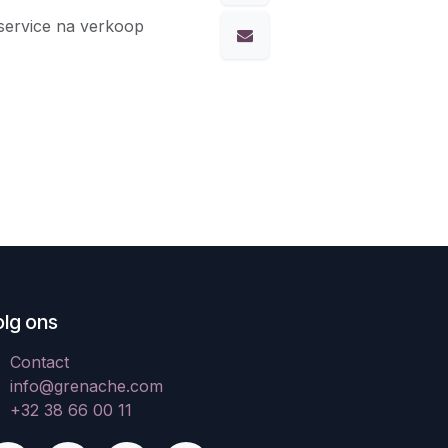
service na verkoop
olg ons
Contact
info@grenache.com
+32 38 66 00 11