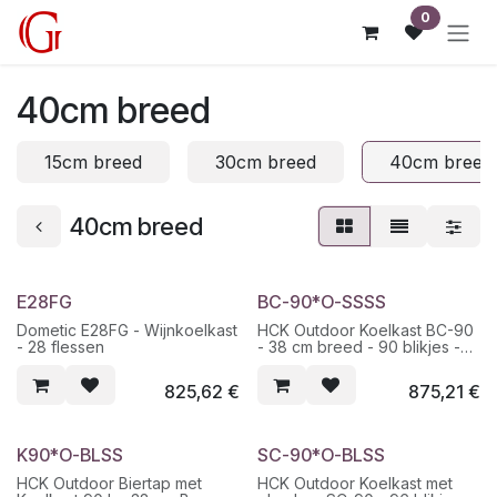
Overslaan naar inhoud
0
40cm breed
15cm breed
30cm breed
40cm breed
40cm breed
E28FG
BC-90*O-SSSS
Dometic E28FG - Wijnkoelkast
HCK Outdoor Koelkast BC-90
- 28 flessen
- 38 cm breed - 90 blikjes -
RVS - ook inbouw
825,62
€
875,21
€
K90*O-BLSS
SC-90*O-BLSS
HCK Outdoor Biertap met
HCK Outdoor Koelkast met