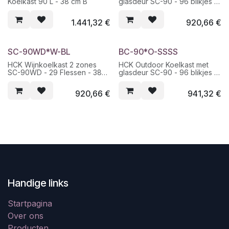
Koelkast 90 L - 38 cm B
glasdeur SC-90 - 96 blikjes -
RVS - 38 cm B
1.441,32
€
920,66
€
SC-90WD*W-BL
BC-90*O-SSSS
HCK Wijnkoelkast 2 zones
HCK Outdoor Koelkast met
SC-90WD - 29 Flessen - 38
glasdeur SC-90 - 96 blikjes -
cm breed
RVS - 38 cm B
920,66
€
941,32
€
Handige links
Startpagina
Over ons
Producten