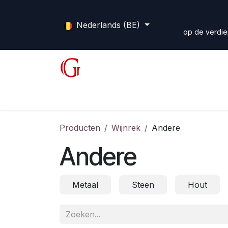
Overslaan naar inhoud
Nederlands (BE)
op de verdie
Shop
Diensten
Forum
Home
Producten
Wijnrek
Andere
Andere
Metaal
Steen
Hout