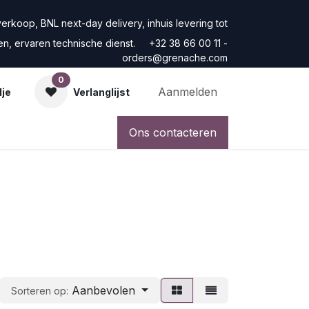
rkoop, BNL next-day delivery, inhuis levering tot
ren, ervaren technische dienst. +32 38 66 00 11 -
orders@grenache.com
0
Aanmelden
dje
Verlanglijst
Ons contacteren
Aanbevolen
Sorteren op: