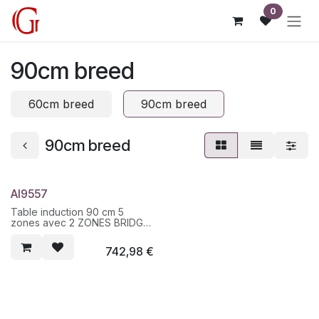
Overslaan naar inhoud
0
90cm breed
60cm breed
90cm breed
90cm breed
AI9557
Table induction 90 cm 5
zones avec 2 ZONES BRIDGE
- 5 boosters - 5 minuteurs -
commandes sensitives slider -
742,98
€
dim : 58 x 90 x 52 cm (HxLxP)
- enc: 86 x 49 cm