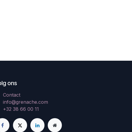
olg ons
Contact
info@grenache.com
+32 38 66 00 11