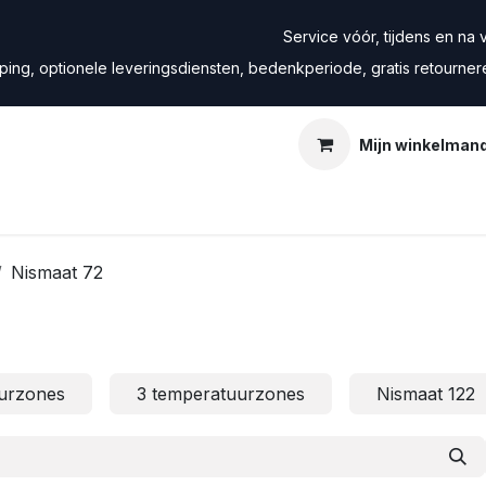
Service vóór, tijdens en na ve
ping, optionele leveringsdiensten, bedenkperiode, gratis retourne
Mijn winkelman
Nismaat 72
urzones
3 temperatuurzones
Nismaat 122