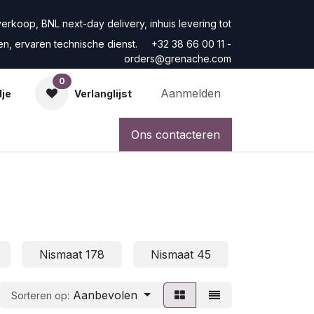
rkoop, BNL next-day delivery, inhuis levering tot
ren, ervaren technische dienst. +32 38 66 00 11 -
orders@grenache.com
0
Aanmelden
dje
Verlanglijst
Ons contacteren
Nismaat 178
Nismaat 45
Nismaat 6
Aanbevolen
Sorteren op: