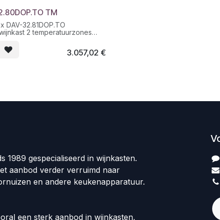
2.80DOP.TO TM
x DAV-32.81DOP.TO
wijnkast 2 temperatuurzones
t 72cm
3.057,02
€
V
ds 1989 gespecialiseerd in wijnkasten.
et aanbod verder verruimd naar
ornuizen en andere keukenapparatuur.
oral een sterk aanbod in wijnkasten,