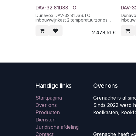
DAV-32.81DSS.TO
DAV-3
Dunavox DAV-32.81DSS.TO
Dunavo
inbouwwijnkast 2 temperatuurzones
inbouw
nismaat 72cm
nismaa
2.478,51
€
Handige links
Over ons
Startpagina
Grenache is al sin
Over ons
Sinds 2022 werd h
Producten
koelkasten, kookf
Diensten
Juridische afdeling
Contact
Grenache heeft vo