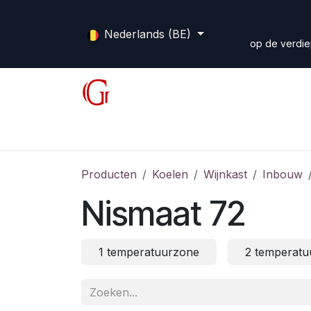
Overslaan naar inhoud
Nederlands (BE)
op de verdie
Shop
Diensten
Forum
Home
Producten
Koelen
Wijnkast
Inbouw
Nismaat 72
1 temperatuurzone
2 temperatu