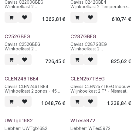
Caviss C2200GBEG
Caviss C242GBE4
Wijnkoelkast 2
Wijnkoelkast 2 Temperaturen
Temperatuurzones 5-22°C-
- 42 flessen
203 Flessen
1.362,81
€
610,74
€
C252GBEG
C287GBEG
Caviss C252GBEG
Caviss C287GBEG
Wijnkoelkast 2
Wijnkoelkast 2
Temperatuurzones - 52
Temperatuurzones - 89
Flessen
Flessen - Hoogte 147 cm
726,45
€
825,62
€
CLEN246TBE4
CLEN257TBEG
Caviss CLEN246TBE4
Caviss CLEN257TBEG Inbouw
Wijnkoelkast 2 zones - 45
Wiijnkoelkast 2 T° - Nismaat
Flessen - Ook onderbouw
88 cm - 57 flessen
1.048,76
€
1.238,84
€
UWTgb1682
WTes5972
Liebherr UWTgb1682
Liebherr WTes5972