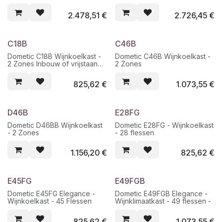
2.478,51
€
2.726,45
€
C18B
C46B
Dometic C18B Wijnkoelkast -
Dometic C46B Wijnkoelkast -
2 Zones Inbouw of vrijstaand
2 Zones
18 Flessen
825,62
€
1.073,55
€
D46B
E28FG
Dometic D46BB Wijnkoelkast
Dometic E28FG - Wijnkoelkast
- 2 Zones
- 28 flessen
1.156,20
€
825,62
€
E45FG
E49FGB
Dometic E45FG Elegance -
Dometic E49FGB Elegance -
Wijnkoelkast - 45 Flessen
Wijnklimaatkast - 49 flessen -
825,62
€
1.073,55
€