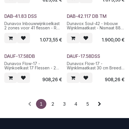
DAB-41.83 DSS
DAB-42.117 DB TM
Dunavox Inbouwwijnkoelkast
Dunavox Soul-42 - Inbouw
2 zones voor 41 flessen - RVS
Wijnklimaatkast - Nismaat 88-
- Nis 60 cm
2 T°- 42 Flessen
1.073,55
€
1.900,00
€
DAUF-17.58DB
DAUF-17.58DSS
Dunavox Flow-17 -
Dunavox Flow-17 -
Wijnkoelkast 17 Flessen - 2
Wijnklimaatkast 30 cm Breed -
zones - onderbouw of
2 T°- RVS - 17 Flessen
vrijstaand
908,26
€
908,26
€
1
2
3
4
5