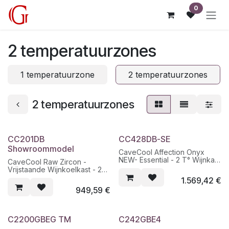
Overslaan naar inhoud
0
2 temperatuurzones
1 temperatuurzone
2 temperatuurzones
2 temperatuurzones
CC201DB
CC428DB-SE
Showroommodel
CaveCool Affection Onyx
NEW- Essential - 2 T° Wijnkast
CaveCool Raw Zircon -
- 171 Flessen
Vrijstaande Wijnkoelkast - 2
T° - 77 Flessen
1.569,42
€
949,59
€
C2200GBEG TM
C242GBE4