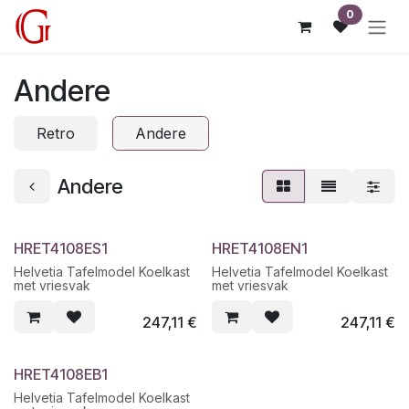
Overslaan naar inhoud
0
Andere
Retro
Andere
Andere
HRET4108ES1
HRET4108EN1
Helvetia Tafelmodel Koelkast
Helvetia Tafelmodel Koelkast
met vriesvak
met vriesvak
247,11
€
247,11
€
HRET4108EB1
Helvetia Tafelmodel Koelkast