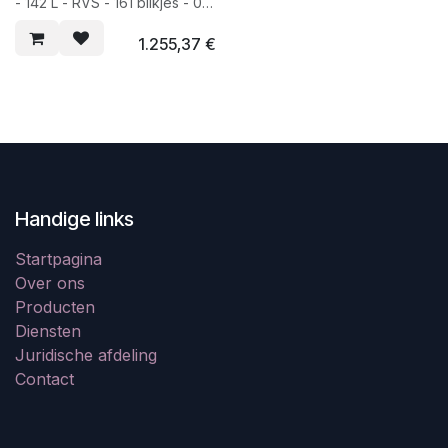
- 142 L - RVS - 161 blikjes - 0-
22 °C - 39 dB
1.255,37
€
Handige links
Startpagina
Over ons
Producten
Diensten
Juridische afdeling
Contact