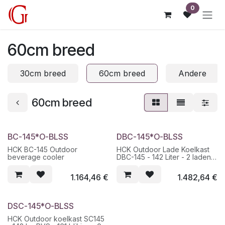
Overslaan naar inhoud
0
60cm breed
30cm breed
60cm breed
Andere
60cm breed
BC-145*O-BLSS
DBC-145*O-BLSS
HCK BC-145 Outdoor
HCK Outdoor Lade Koelkast
beverage cooler
DBC-145 - 142 Liter - 2 laden -
45 Wijnflessen - 39 dB - 0-
22°C
1.164,46
€
1.482,64
€
DSC-145*O-BLSS
HCK Outdoor koelkast SC145