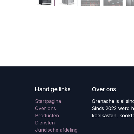
Handige links
Over ons
Startpagina
Grenache is al sin
Over ons
Sinds 2022 werd h
Producten
koelkasten, kookf
Diensten
Juridische afdeling