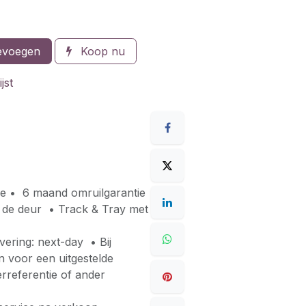
evoegen
Koop nu
jst
ie • 6 maand omruilgarantie
er de deur • Track & Tray met
ering: next-day • Bij
en voor een uitgestelde
rreferentie of ander