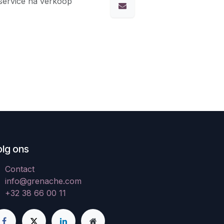
service na verkoop
olg ons
Contact
info@grenache.com
+32 38 66 00 11