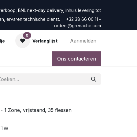
rkoop, BNL next-day delivery, inhuis levering tot
ren, ervaren technische dienst. +32 38 66 00 11 -
orders@grenache.com
0
Aanmelden
dje
Verlanglijst
Ons contacteren
 1 Zone, vrijstaand, 35 flessen
 BTW