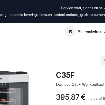
Service vóór, tijdens en na ve
ping, optionele leveringsdiensten, bedenkperiode, gratis retourne
Mijn winkelman
C35F
Dometic C35F Wijnkoelkast -
395,87
€
Inclusief