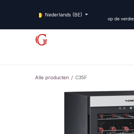
Overslaan naar inhoud
Nederlands (BE)
op de verdie
Shop
Diensten
Forum
Home
Alle producten
C35F