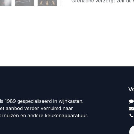
Grenache verzorgt zelf de 
V
ds 1989 gespecialiseerd in wijnkasten.
et aanbod verder verruimd naar
ornuizen en andere keukenapparatuur.