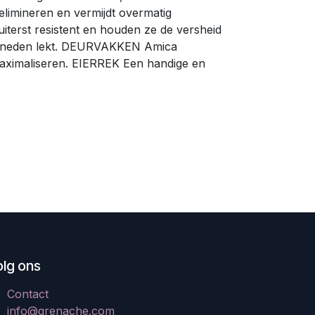
imineren en vermijdt overmatig
iterst resistent en houden ze de versheid
r beneden lekt. DEURVAKKEN Amica
maximaliseren. EIERREK Een handige en
olg ons
Contact
info@grenache.com