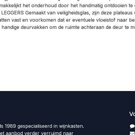
ijkt het onderhoud door het handmatig ontdooien te el
EGGERS Gemaakt van veiligheidsglas, zijn deze plateaus u
patten vast en voorkomen dat er eventuele vloeistof naa
 en handige deurvakken om de ruimte achteraan de deur te 
V
ds 1989 gespecialiseerd in wijnkasten.
et aanbod verder verruimd naar