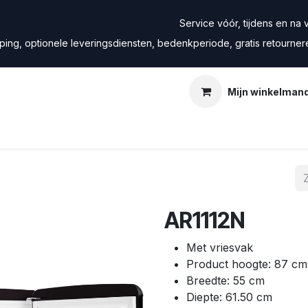
Service vóór, tijdens en na ve
ping, optionele leveringsdiensten, bedenkperiode, gratis retourne
Mijn winkelman
AR1112N
Met vriesvak
Product hoogte: 87 c
Breedte: 55 cm
Diepte: 61.50 cm