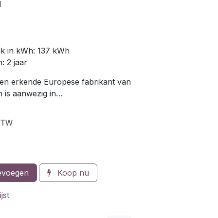
l
uik in kWh: 137 kWh
: 2 jaar
en erkende Europese fabrikant van
n is aanwezig in…
 BTW
evoegen
Koop nu
jst