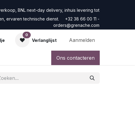
rkoop, BNL next-day delivery, inhuis levering tot
ren, ervaren technische dienst. +32 38 66 00 11 -
orders@grenache.com
0
Aanmelden
dje
Verlanglijst
Ons contacteren
m