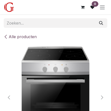
Overslaan naar inhoud
0
Alle producten